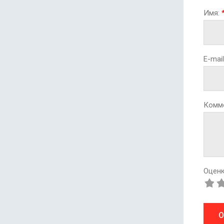
Имя:
E-mail
Комм
Оценк
О