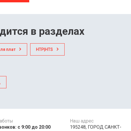
дится в разделах
ля плат
HTP|HTS
д
работы
Наш адрес
онков: с 9:00 до 20:00
195248, ГОРОД САНКТ-