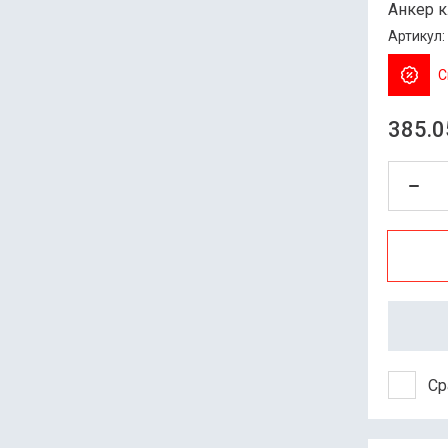
Анкер к
Артикул:
С
385.0
Ср