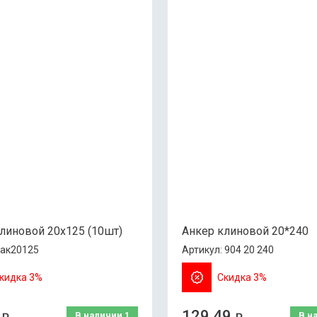
линовой 20х125 (10шт)
Анкер клиновой 20*240
ак20125
Артикул:
904 20 240
кидка 3%
Скидка 3%
129.49
В наличии
1
В н