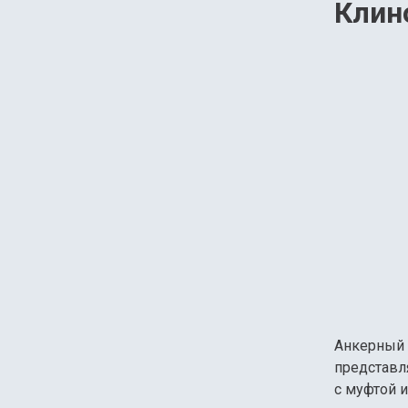
Клин
Анкерный 
представля
с муфтой 