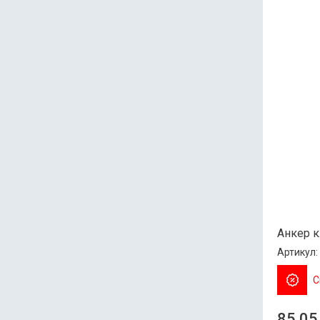
Анкер к
Артикул:
С
85.05